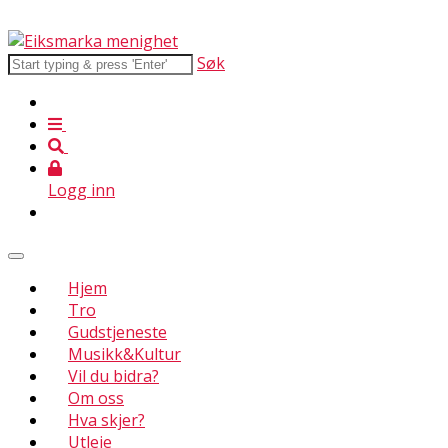
Søk
Logg inn
Hjem
Tro
Gudstjeneste
Musikk&Kultur
Vil du bidra?
Om oss
Hva skjer?
Utleie