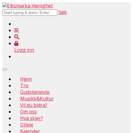
Søk
Logg inn
Hjem
Tro
Gudstjeneste
Musikk&Kultur
Vil du bidra?
Om oss
Hva skjer?
Utleie
Kalender